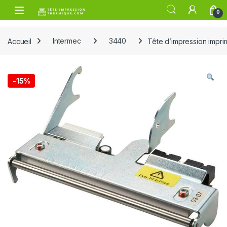
Skip to navigation
Skip to content
Open
0
Accueil
Intermec
3440
Tête d’impression impr
-
15%