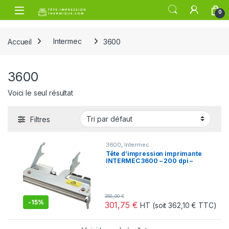
Skip to navigation
Skip to content
Open
0
Accueil
Intermec
3600
3600
Voici le seul résultat
Filtres
3600
,
Intermec
Tête d’impression imprimante
INTERMEC 3600 – 200 dpi –
069032S-001
355,00
€
-
15%
301,75
€
HT (soit
362,10
€
TTC)