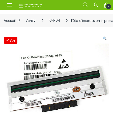
Skip to navigation
Skip to content
Open
0
Accueil
Avery
64-04
Tête d’impression impri
-
17%