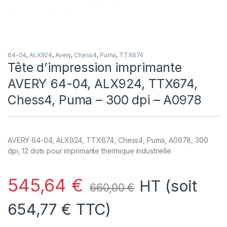
64-04
,
ALX924
,
Avery
,
Chess4
,
Puma
,
TTX674
Tête d’impression imprimante
AVERY 64-04, ALX924, TTX674,
Chess4, Puma – 300 dpi – A0978
AVERY 64-04, ALX924, TTX674, Chess4, Puma, A0978, 300
dpi, 12 dots pour imprimante thermique industrielle
545,64
€
HT (soit
660,00
€
654,77
€
TTC)